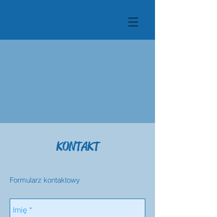
KONTAKT
Formularz kontaktowy