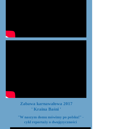
Zabawa karnawałowa 2017
' Kraina Baśni '
"W naszym domu mówimy po polsku!"
-
cykl reportaży o dwujęzyczności