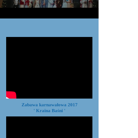
Zabawa karnawałowa 2017
' Kraina Baśni '