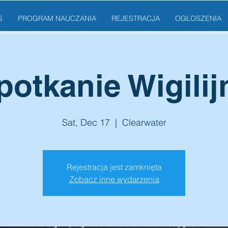
S
PROGRAM NAUCZANIA
REJESTRACJA
OGŁOSZENIA
potkanie Wigilij
Sat, Dec 17
  |  
Clearwater
Rejestracja jest zamknięta
Zobacz inne wydarzenia